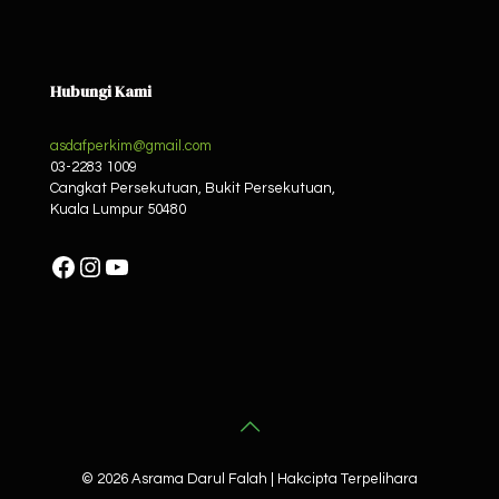
Hubungi Kami
asdafperkim@gmail.com
03-2283 1009
Cangkat Persekutuan, Bukit Persekutuan,
Kuala Lumpur
50480
Facebook
Instagram
YouTube
© 2026 Asrama Darul Falah | Hakcipta Terpelihara