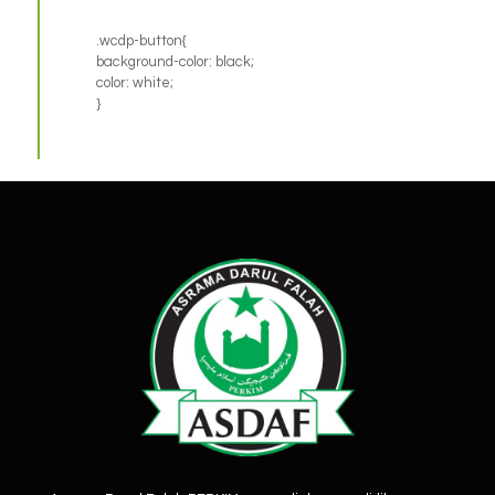
.wcdp-button{
background-color: black;
color: white;
}