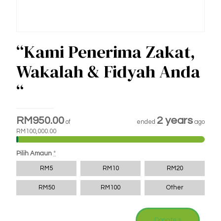
“Kami Penerima Zakat,
Wakalah & Fidyah Anda
“
RM950.00
2 years
of
ended
ago
RM100,000.00
Pilih Amaun
*
RM
5
RM
10
RM
20
RM
50
RM
100
Other
Donate
»